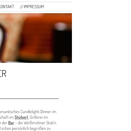
KONTAKT
IMPRESSUM
ER
.
romantisches Candlelight-Dinner im
schaft im
Stüberl
, Grillerei im
n der
Bar
- die Weißmühner Stub'n
ld schon persönlich begrüßen zu