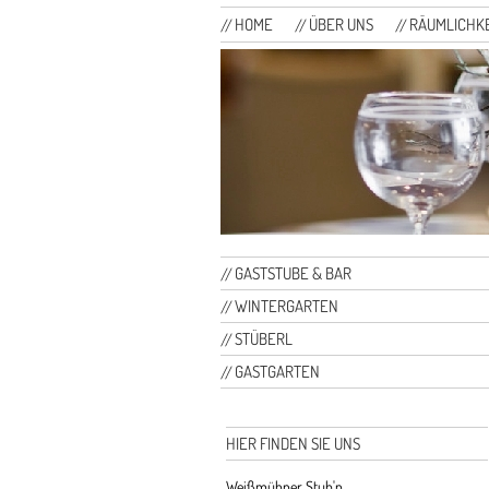
HOME
ÜBER UNS
RÄUMLICHK
GASTSTUBE & BAR
WINTERGARTEN
STÜBERL
GASTGARTEN
HIER FINDEN SIE UNS
Weißmühner Stub'n