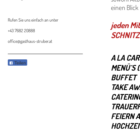
einen Blick
Rufen Sie uns einfach an unter
jeden Mi
+43 7682 20888
SCHNITZ
office@gasthaus-struber.at
A
LA CAR
Teilen
MENÜ´S (M
BUFFET
TAKE AWA
CATERIN
TRAUERF
FEIERN 
HOCHZEI