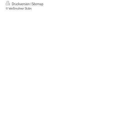
Druckversion
Sitemap
|
© Weißmühner Stubn