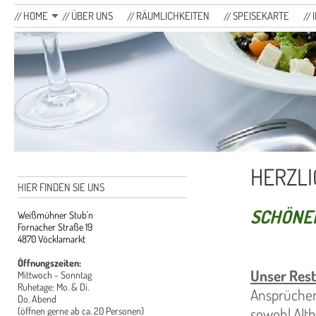
HOME
ÜBER UNS
RÄUMLICHKEITEN
SPEISEKARTE
HERZLI
HIER FINDEN SIE UNS
SCHÖNE
Weißmühner Stub'n
Fornacher Straße 19
4870 Vöcklamarkt
Öffnungszeiten:
Unser Res
Mittwoch - Sonntag
Ruhetage: Mo. & Di.
Ansprüchen.
Do. Abend
sowohl Altb
(öffnen gerne ab ca. 20 Personen)